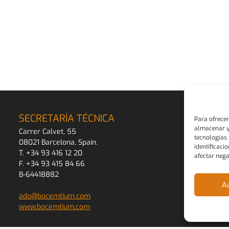
SECRETARÍA TÉCNICA
Para ofrecer
almacenar y/
Carrer Calvet, 55
tecnologías
08021 Barcelona, Spain.
identificaci
T. +34 93 416 12 20
afectar nega
F. +34 93 415 84 66
B-64418882
A
ado@bocemtium.com
www.bocemtium.com