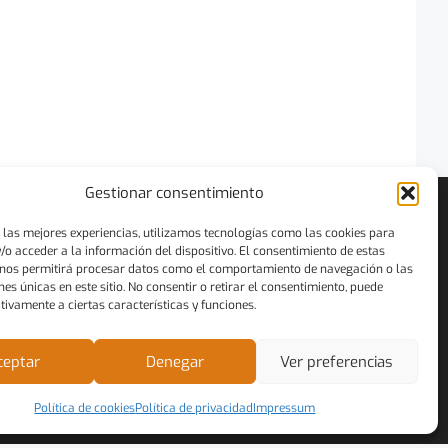
Gestionar consentimiento
ENLACES
 las mejores experiencias, utilizamos tecnologías como las cookies para
o acceder a la información del dispositivo. El consentimiento de estas
Política de Cookies
 nos permitirá procesar datos como el comportamiento de navegación o las
Política de Privacidad
ones únicas en este sitio. No consentir o retirar el consentimiento, puede
Términos y Condiciones
tivamente a ciertas características y funciones.
Pago con tarjeta de crédito/débito
Política de devolución y cancelación
ceptar
Denegar
Ver preferencias
Código de Conducta
Sostenibilidad
Política de cookies
Política de privacidad
Impressum